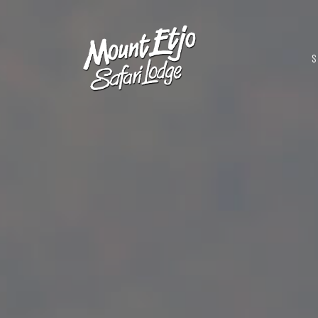
M
S
na