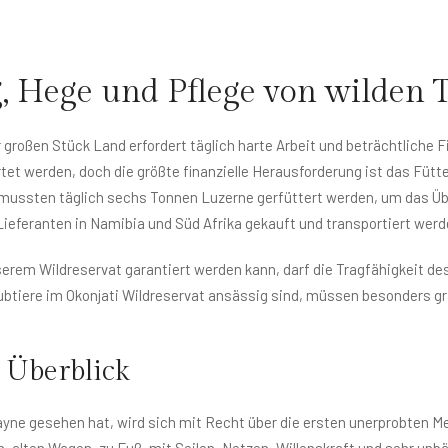
, Hege und Pflege von wilden 
großen Stück Land erfordert täglich harte Arbeit und beträchtliche F
et werden, doch die größte finanzielle Herausforderung ist das Fütt
 mussten täglich sechs Tonnen Luzerne gerfüttert werden, um das Üb
eferanten in Namibia und Süd Afrika gekauft und transportiert werd
serem Wildreservat garantiert werden kann, darf die Tragfähigkeit de
ubtiere im Okonjati Wildreservat ansässig sind, müssen besonders gr
 Überblick
ayne gesehen hat, wird sich mit Recht über die ersten unerprobten 
n, alten Wagen, zu Fuß, mit Seilen, Netzen, Willenskraft und sehr u