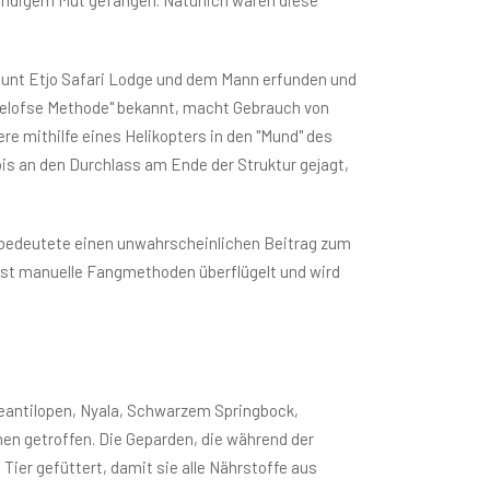
unt Etjo Safari Lodge und dem Mann erfunden und
e "Oelofse Methode" bekannt, macht Gebrauch von
re mithilfe eines Helikopters in den "Mund" des
bis an den Durchlass am Ende der Struktur gejagt,
d bedeutete einen unwahrscheinlichen Beitrag zum
st manuelle Fangmethoden überflügelt und wird
deantilopen, Nyala, Schwarzem Springbock,
 getroffen. Die Geparden, die während der
er gefüttert, damit sie alle Nährstoffe aus