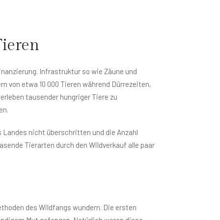
Tieren
inanzierung. Infrastruktur so wie Zäune und
ern von etwa 10 000 Tieren während Dürrezeiten,
erleben tausender hungriger Tiere zu
en.
s Landes nicht überschritten und die Anzahl
asende Tierarten durch den Wildverkauf alle paar
Methoden des Wildfangs wundern. Die ersten
nbändigem Mut gefangen. Natürlich waren diese