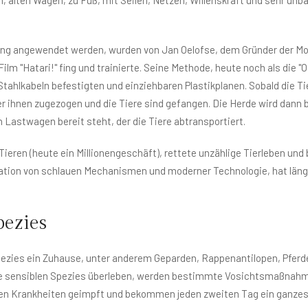
ang angewendet werden, wurden von Jan Oelofse, dem Gründer der Mo
 Film "Hatari!" fing und trainierte. Seine Methode, heute noch als di
tahlkabeln befestigten und einziehbaren Plastikplanen. Sobald die Tie
r ihnen zugezogen und die Tiere sind gefangen. Die Herde wird dann 
n Lastwagen bereit steht, der die Tiere abtransportiert.
ieren (heute ein Millionengeschäft), rettete unzählige Tierleben un
ation von schlauen Mechanismen und moderner Technologie, hat läng
pezies
Spezies ein Zuhause, unter anderem Geparden, Rappenantilopen, Pfer
 sensiblen Spezies überleben, werden bestimmte Vosichtsmaßnahmen
 Krankheiten geimpft und bekommen jeden zweiten Tag ein ganzes Ti