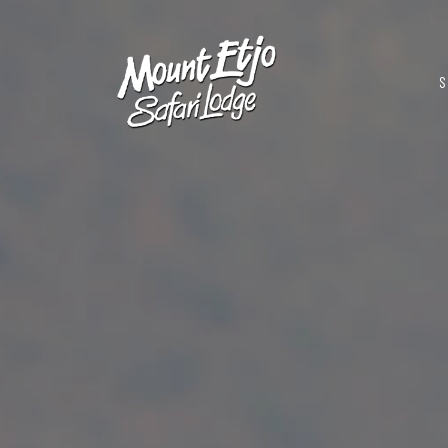
M
S
na